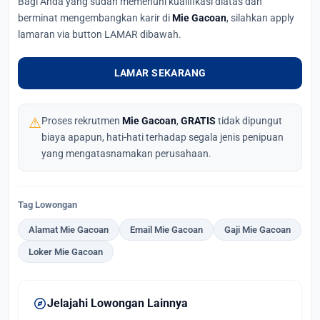
Bagi Anda yang sudah memenuhi kualifikasi diatas dan
berminat mengembangkan karir di
Mie Gacoan
, silahkan apply
lamaran via button LAMAR dibawah.
LAMAR SEKARANG
⚠
Proses rekrutmen
Mie Gacoan
,
GRATIS
tidak dipungut
biaya apapun, hati-hati terhadap segala jenis penipuan
yang mengatasnamakan perusahaan.
Tag Lowongan
Alamat Mie Gacoan
Email Mie Gacoan
Gaji Mie Gacoan
Loker Mie Gacoan
explore
Jelajahi Lowongan Lainnya