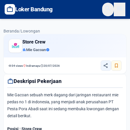
search
menu
work
Loker Bandung
Beranda
/
Lowongan
Store Crew
apartment
Mie Gacoan
verified
share
bookmark
visibility
location_on
schedule
34 views
Indramayu
20/07/2026
work
Deskripsi Pekerjaan
Mie Gacoan sebuah merk dagang dari jaringan restaurant mie
pedas no 1 di indonesia, yang menjadi anak perusahaan PT
Pesta Pora Abadi saat ini sedang membuka lowongan dengan
detail berikut.
Posisi : Store Crew