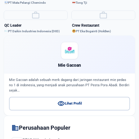
PT Mata Pelangi Chemindo
Tong Tji
work
work
QC Leader
Crew Restaurant
PT Daikin Industries Indonesia (DIID)
PT Eka Bogainti (HokBen)
Mie Gacoan
Mie Gacoan adalah sebuah merk dagang dari jaringan restaurant mie pedas
no 1 di indonesia, yang menjadi anak perusahaan PT Pesta Pora Abadi. Berdiri
sejak…
visibility
Lihat Profil
domain
Perusahaan Populer