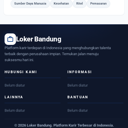
Sumber Daya Manusia
Kesehatan
Ritel
Pemasaran
work
Loker Bandung
Platform karir terdepan di Indonesia yang menghubungkan talenta
terbaik dengan perusahaan impian. Temukan jalan menuju
suksesmu hari ini.
HUBUNGI KAMI
INFORMASI
Belum diatur
Belum diatur
LAINNYA
BANTUAN
Belum diatur
Belum diatur
© 2026 Loker Bandung. Platform Karir Terbesar di Indonesia.