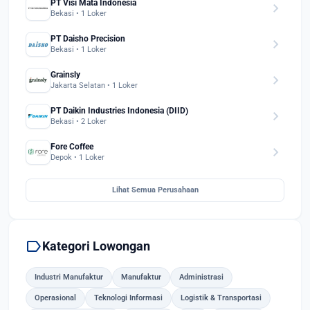
PT Visi Mata Indonesia
chevron_right
Bekasi • 1 Loker
PT Daisho Precision
chevron_right
Bekasi • 1 Loker
Grainsly
chevron_right
Jakarta Selatan • 1 Loker
PT Daikin Industries Indonesia (DIID)
chevron_right
Bekasi • 2 Loker
Fore Coffee
chevron_right
Depok • 1 Loker
Lihat Semua Perusahaan
label
Kategori Lowongan
Industri Manufaktur
Manufaktur
Administrasi
Operasional
Teknologi Informasi
Logistik & Transportasi