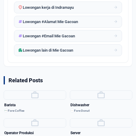
location_on
arrow_forward
Lowongan kerja di Indramayu
tag
arrow_forward
Lowongan #Alamat Mie Gacoan
tag
arrow_forward
Lowongan #Email Mie Gacoan
apartment
arrow_forward
Lowongan lain di Mie Gacoan
Related Posts
work
work
Barista
Dishwasher
Fore Coffee
Fore Donut
work
work
Operator Produksi
Server