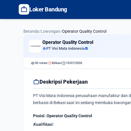
work
Loker Bandung
Beranda
/
Lowongan
/
Operator Quality Control
Operator Quality Control
apartment
PT Visi Mata Indonesia
verified
visibility
location_on
schedule
30 views
Bekasi
19/07/2026
work
Deskripsi Pekerjaan
PT Visi Mata Indonesia perusahaan manufaktur dan di
berbasis di Bekasi saat ini sedang membuka lowongan 
Posisi: Operator Quality Control
Kualifikasi: