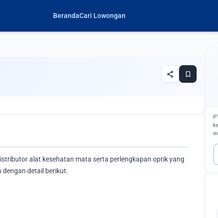
Beranda
Cari Lowongan
share
bookmark
P
k
m
stributor alat kesehatan mata serta perlengkapan optik yang
dengan detail berikut.