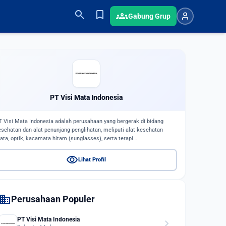
search
bookmark
groups
Gabung Grup
PT Visi Mata Indonesia
T Visi Mata Indonesia adalah perusahaan yang bergerak di bidang
esehatan dan alat penunjang penglihatan, meliputi alat kesehatan
ata, optik, kacamata hitam (sunglasses), serta terapi…
visibility
Lihat Profil
domain
Perusahaan Populer
PT Visi Mata Indonesia
chevron_right