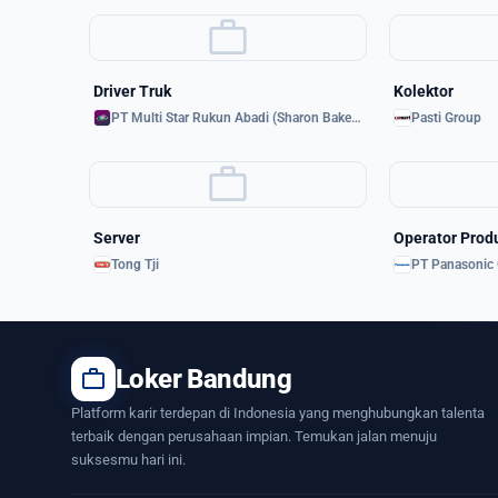
work
Driver Truk
Kolektor
PT Multi Star Rukun Abadi (Sharon Bakery)
Pasti Group
work
Server
Operator Prod
Tong Tji
PT Panasonic 
work
Loker Bandung
Platform karir terdepan di Indonesia yang menghubungkan talenta
terbaik dengan perusahaan impian. Temukan jalan menuju
suksesmu hari ini.