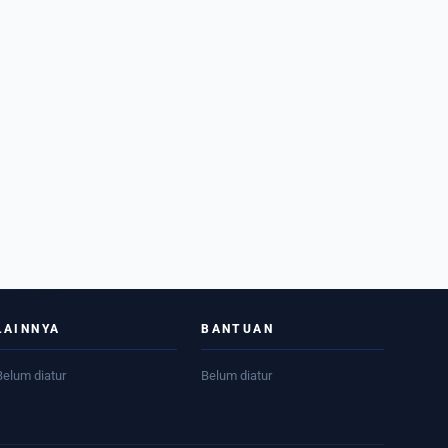
LAINNYA
BANTUAN
Belum diatur
Belum diatur