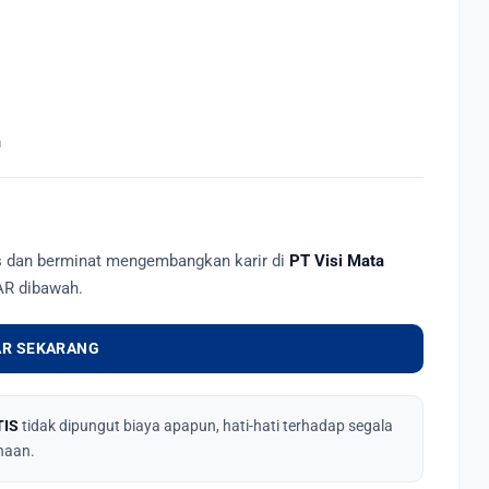
m
as dan berminat mengembangkan karir di
PT Visi Mata
AR dibawah.
R SEKARANG
TIS
tidak dipungut biaya apapun, hati-hati terhadap segala
haan.