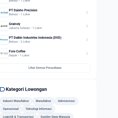
Bekasi • 1 Loker
PT Daisho Precision
chevron_right
Bekasi • 1 Loker
Grainsly
chevron_right
Jakarta Selatan • 1 Loker
PT Daikin Industries Indonesia (DIID)
chevron_right
Bekasi • 2 Loker
Fore Coffee
chevron_right
Depok • 1 Loker
Lihat Semua Perusahaan
label
Kategori Lowongan
Industri Manufaktur
Manufaktur
Administrasi
Operasional
Teknologi Informasi
Logistik & Transportasi
Sumber Daya Manusia