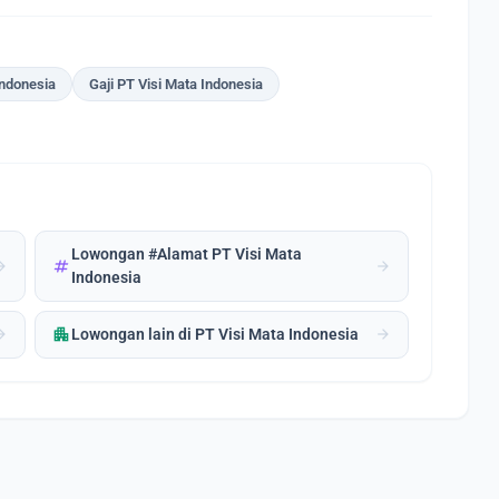
Indonesia
Gaji PT Visi Mata Indonesia
Lowongan #Alamat PT Visi Mata
tag
forward
arrow_forward
Indonesia
apartment
forward
arrow_forward
Lowongan lain di PT Visi Mata Indonesia