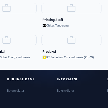
work
work
Printing Staff
Cititex Tangerang
work
work
uksi
Produksi
Gobel Energy Indonesia
PT Sebastian Citra Indonesia (Roti’O)
HUBUNGI KAMI
INFORMASI
Belum diatur
Belum diatur