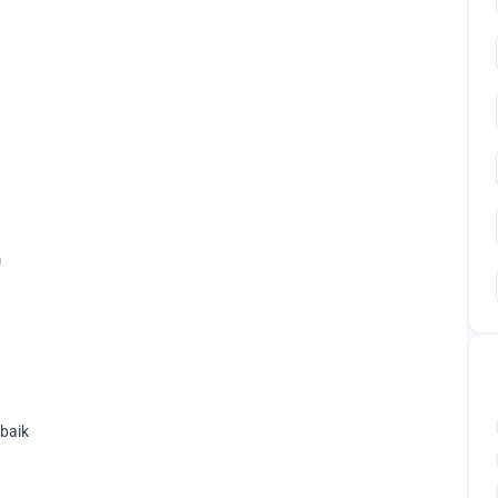
m
baik