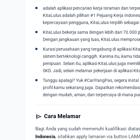
adalah aplikasi pencarian kerja teraman dan terperca
KitaLulus adalah pilihan #1 Pejuang Kerja Indone
kepercayaan pengguna, KitaLulus terpilih sebaga
KitaLulus bekerja sama dengan lebih dari 70.000 
Dengan jangkauan yang luas, KitaLulus memproses 
Kurasi perusahaan yang tergabung di aplikasi Kita
sistem berteknologi canggih. Karena itu, kamu ti
penipuan. Selain itu, aplikasi KitaLulus juga memili
SKD. Jadi, selain melamar pekerjaan di aplikasi 
Tunggu apalagi? Yuk #CariYangPas, segera instal 
profil kamu sekarang juga. Dapatkan rekomendas
dengan mudah, aman, dan terpercaya di mana pu
send
Cara Melamar
Bagi Anda yang sudah memenuhi kualifikasi diat
Indonesia
, silahkan apply lamaran via button LAM