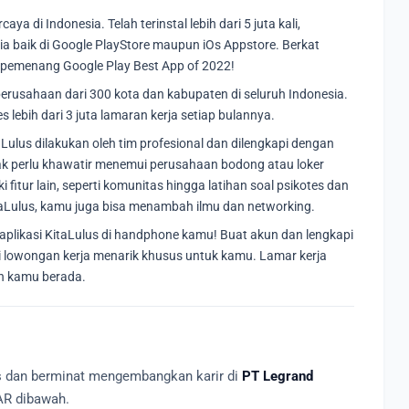
ya di Indonesia. Telah terinstal lebih dari 5 juta kali,
sia baik di Google PlayStore maupun iOs Appstore. Berkat
i pemenang Google Play Best App of 2022!
perusahaan dari 300 kota dan kabupaten di seluruh Indonesia.
lebih dari 3 juta lamaran kerja setiap bulannya.
Lulus dilakukan oleh tim profesional dan dilengkapi dengan
dak perlu khawatir menemui perusahaan bodong atau loker
ki fitur lain, seperti komunitas hingga latihan soal psikotes dan
KitaLulus, kamu juga bisa menambah ilmu dan networking.
aplikasi KitaLulus di handphone kamu! Buat akun dan lengkapi
i lowongan kerja menarik khusus untuk kamu. Lamar kerja
n kamu berada.
as dan berminat mengembangkan karir di
PT Legrand
AR dibawah.