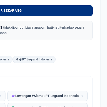
R SEKARANG
IS
tidak dipungut biaya apapun, hati-hati terhadap segala
haan.
donesia
Gaji PT Legrand Indonesia
tag
forward
arrow_forward
Lowongan #Alamat PT Legrand Indonesia