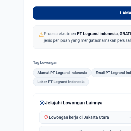
LAMA
⚠
Proses rekrutmen
PT Legrand Indonesia
,
GRAT
jenis penipuan yang mengatasnamakan perusa
Tag Lowongan
Alamat PT Legrand Indonesia
Email PT Legrand In
Loker PT Legrand Indonesia
explore
Jelajahi Lowongan Lainnya
location_on
arrow_
Lowongan kerja di Jakarta Utara