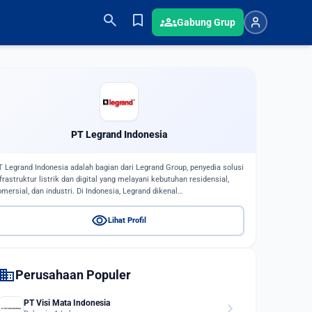
search
bookmark
groups
Gabung Grup
PT Legrand Indonesia
T Legrand Indonesia adalah bagian dari Legrand Group, penyedia solusi
nfrastruktur listrik dan digital yang melayani kebutuhan residensial,
omersial, dan industri. Di Indonesia, Legrand dikenal…
visibility
Lihat Profil
domain
Perusahaan Populer
PT Visi Mata Indonesia
chevron_right