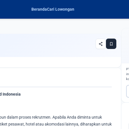
Beranda
Cari Lowongan
share
bookmark
P
i
k
d Indonesia
un dalam proses rekrutmen. Apabila Anda diminta untuk
et pesawat, hotel atau akomodasi lainnya, diharapkan untuk