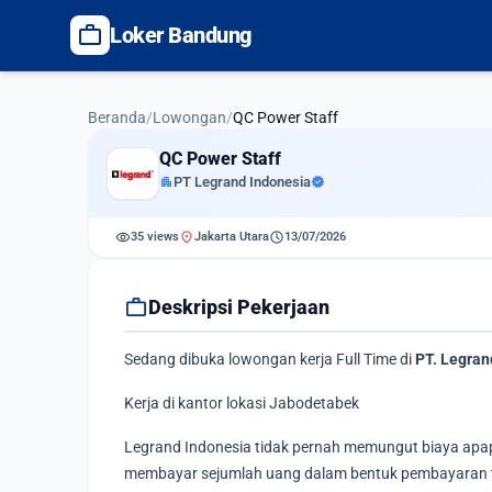
work
Loker Bandung
Beranda
/
Lowongan
/
QC Power Staff
QC Power Staff
apartment
PT Legrand Indonesia
verified
visibility
location_on
schedule
35 views
Jakarta Utara
13/07/2026
work
Deskripsi Pekerjaan
Sedang dibuka lowongan kerja Full Time di
PT. Legran
Kerja di kantor lokasi Jabodetabek
Legrand Indonesia tidak pernah memungut biaya apap
membayar sejumlah uang dalam bentuk pembayaran tik