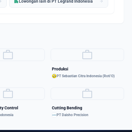
apartment
forward
arrow_forward
Lowongan lain di PT Legrand Indonesia
work
work
Produksi
PT Sebastian Citra Indonesia (Roti’O)
work
work
ty Control
Cutting Bending
Indonesia
PT Daisho Precision