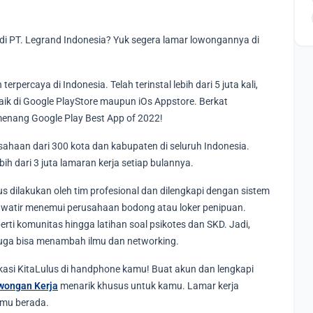
i PT. Legrand Indonesia? Yuk segera lamar lowongannya di
erpercaya di Indonesia. Telah terinstal lebih dari 5 juta kali,
baik di Google PlayStore maupun iOs Appstore. Berkat
menang Google Play Best App of 2022!
sahaan dari 300 kota dan kabupaten di seluruh Indonesia.
h dari 3 juta lamaran kerja setiap bulannya.
us dilakukan oleh tim profesional dan dilengkapi dengan sistem
khawatir menemui perusahaan bodong atau loker penipuan.
seperti komunitas hingga latihan soal psikotes dan SKD. Jadi,
 juga bisa menambah ilmu dan networking.
ikasi KitaLulus di handphone kamu! Buat akun dan lengkapi
wongan Kerja
menarik khusus untuk kamu. Lamar kerja
amu berada.