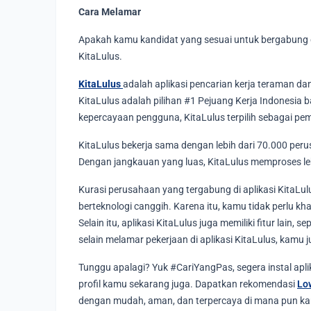
Cara Melamar
Apakah kamu kandidat yang sesuai untuk bergabung d
KitaLulus.
KitaLulus
adalah aplikasi pencarian kerja teraman dan t
KitaLulus adalah pilihan #1 Pejuang Kerja Indonesia 
kepercayaan pengguna, KitaLulus terpilih sebagai pe
KitaLulus bekerja sama dengan lebih dari 70.000 peru
Dengan jangkauan yang luas, KitaLulus memproses lebi
Kurasi perusahaan yang tergabung di aplikasi KitaLul
berteknologi canggih. Karena itu, kamu tidak perlu 
Selain itu, aplikasi KitaLulus juga memiliki fitur lain, 
selain melamar pekerjaan di aplikasi KitaLulus, kamu
Tunggu apalagi? Yuk #CariYangPas, segera instal apl
profil kamu sekarang juga. Dapatkan rekomendasi
Lo
dengan mudah, aman, dan terpercaya di mana pun k