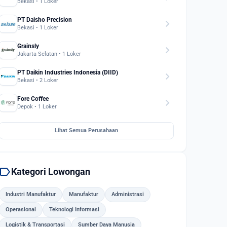
Bekasi • 1 Loker
PT Daisho Precision
chevron_right
Bekasi • 1 Loker
Grainsly
chevron_right
Jakarta Selatan • 1 Loker
PT Daikin Industries Indonesia (DIID)
chevron_right
Bekasi • 2 Loker
Fore Coffee
chevron_right
Depok • 1 Loker
Lihat Semua Perusahaan
label
Kategori Lowongan
Industri Manufaktur
Manufaktur
Administrasi
Operasional
Teknologi Informasi
Logistik & Transportasi
Sumber Daya Manusia