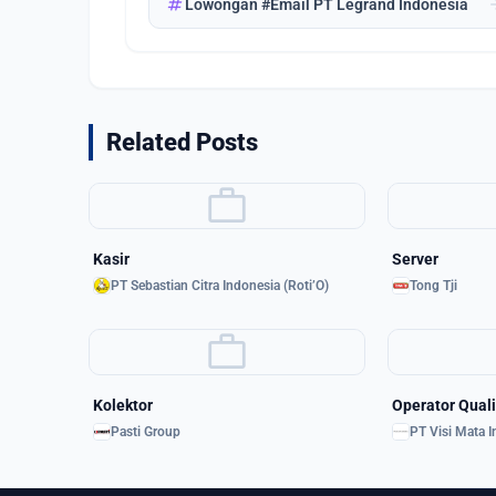
tag
arrow_
Lowongan #Email PT Legrand Indonesia
Related Posts
work
Kasir
Server
PT Sebastian Citra Indonesia (Roti’O)
Tong Tji
work
Kolektor
Operator Quali
Pasti Group
PT Visi Mata 