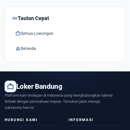
link
Tautan Cepat
work
Semua Lowongan
home
Beranda
work
Loker Bandung
Platform karir terdepan di Indonesia yang menghubungkan talenta
terbaik dengan perusahaan impian. Temukan jalan menuju
suksesmu hari ini.
HUBUNGI KAMI
INFORMASI