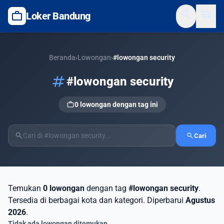
search
menu
work
Loker Bandung
Beranda
›
Lowongan
›
#lowongan security
tag
#lowongan security
work
0 lowongan dengan tag ini
search
search
Cari
Temukan
0 lowongan
dengan tag
#lowongan security
.
Tersedia di berbagai kota dan kategori. Diperbarui
Agustus
2026
.
Tidak ada lowongan ditemukan