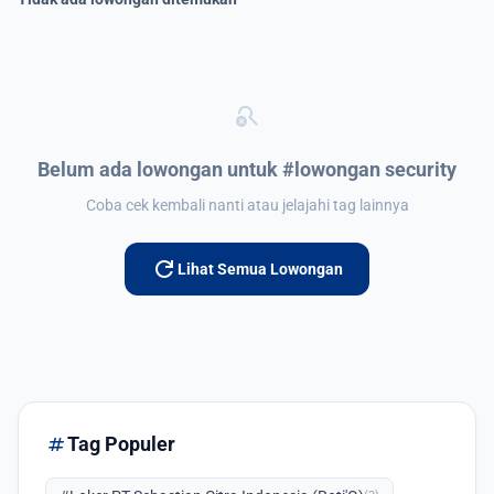
search_off
Belum ada lowongan untuk #lowongan security
Coba cek kembali nanti atau jelajahi tag lainnya
refresh
Lihat Semua Lowongan
tag
Tag Populer