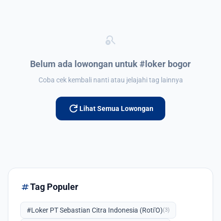
search_off
Belum ada lowongan untuk #loker bogor
Coba cek kembali nanti atau jelajahi tag lainnya
refresh
Lihat Semua Lowongan
tag
Tag Populer
#Loker PT Sebastian Citra Indonesia (Roti'O)
(3)