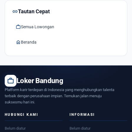
link
Tautan Cepat
work
Semua Lowongan
home
Beranda
work
Loker Bandung
Platform karir terdepan di Indonesia yang menghubungkan talenta
terbaik dengan perusahaan impian. Temukan jalan menuju
suksesmu hari ini.
HUBUNGI KAMI
INFORMASI
Belum diatur
Belum diatur