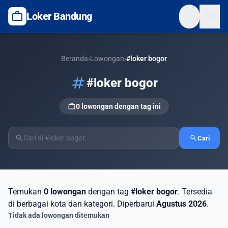
search
menu
work
Loker Bandung
Beranda
›
Lowongan
›
#loker bogor
tag
#loker bogor
work
0 lowongan dengan tag ini
search
search
Cari
Temukan
0 lowongan
dengan tag
#loker bogor
. Tersedia
di berbagai kota dan kategori. Diperbarui
Agustus 2026
.
Tidak ada lowongan ditemukan