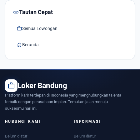
link
Tautan Cepat
work
Semua Lowongan
home
Beranda
work
Loker Bandung
Platform karir terdepan di Indonesia yang menghubungkan talenta
terbaik dengan perusahaan impian. Temukan jalan menuju
suksesmu hari ini.
HUBUNGI KAMI
INFORMASI
Belum diatur
Belum diatur