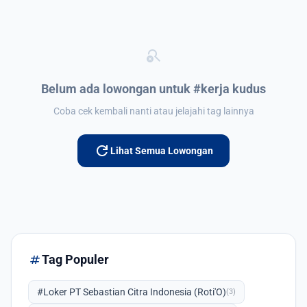
search_off
Belum ada lowongan untuk #kerja kudus
Coba cek kembali nanti atau jelajahi tag lainnya
refresh
Lihat Semua Lowongan
tag
Tag Populer
#Loker PT Sebastian Citra Indonesia (Roti'O)
(3)