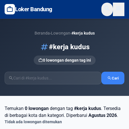
search
menu
work
Loker Bandung
Beranda
›
Lowongan
›
#kerja kudus
tag
#kerja kudus
work
0 lowongan dengan tag ini
search
search
Cari
Temukan
0 lowongan
dengan tag
#kerja kudus
. Tersedia
di berbagai kota dan kategori. Diperbarui
Agustus 2026
.
Tidak ada lowongan ditemukan