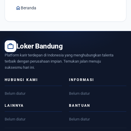
home
Beranda
work
Loker Bandung
Platform karir terdepan di Indonesia yang menghubungkan talenta
terbaik dengan perusahaan impian. Temukan jalan menuju
suksesmu hari ini.
HUBUNGI KAMI
INFORMASI
Belum diatur
Belum diatur
LAINNYA
BANTUAN
Belum diatur
Belum diatur