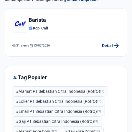
Barista
apartment
Kopi Calf
arrow_forward
visibility
calendar_today
Detail
31 views
13/07/2026
tag
Tag Populer
#Alamat PT Sebastian Citra Indonesia (Roti'O)
(3)
#Loker PT Sebastian Citra Indonesia (Roti'O)
(3)
#Email PT Sebastian Citra Indonesia (Roti'O)
(3)
#Gaji PT Sebastian Citra Indonesia (Roti'O)
(3)
#Alamat Fore Donut
#Gaji Fore Donut
(2)
(2)