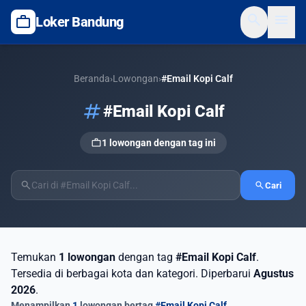
search
menu
work
Loker Bandung
Beranda
›
Lowongan
›
#Email Kopi Calf
tag
#Email Kopi Calf
work
1 lowongan dengan tag ini
search
search
Cari
Temukan
1 lowongan
dengan tag
#Email Kopi Calf
.
Tersedia di berbagai kota dan kategori. Diperbarui
Agustus
2026
.
Menampilkan
1
lowongan bertag
#Email Kopi Calf