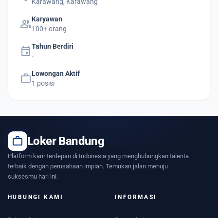
Karawang, Karawang
Karyawan
group
100+ orang
Tahun Berdiri
event
-
Lowongan Aktif
work
1 posisi
work
Loker Bandung
Platform karir terdepan di Indonesia yang menghubungkan talenta
terbaik dengan perusahaan impian. Temukan jalan menuju
suksesmu hari ini.
HUBUNGI KAMI
INFORMASI