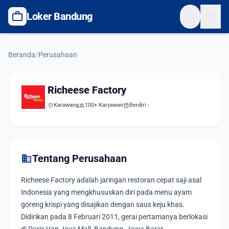
search
menu
work
Loker Bandung
Beranda
/
Perusahaan
Richeese Factory
location_on
Karawang
group
100+ Karyawan
calendar_month
Berdiri -
domain
Tentang Perusahaan
Richeese Factory adalah jaringan restoran cepat saji asal
Indonesia yang mengkhususkan diri pada menu ayam
goreng krispi yang disajikan dengan saus keju khas.
Didirikan pada 8 Februari 2011, gerai pertamanya berlokasi