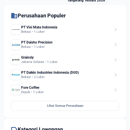
Tangerang Terbaru 2026
domain
Perusahaan Populer
PT Visi Mata Indonesia
chevron_right
Bekasi • 1 Loker
PT Daisho Precision
chevron_right
Bekasi • 1 Loker
Grainsly
chevron_right
Jakarta Selatan • 1 Loker
PT Daikin Industries Indonesia (DIID)
chevron_right
Bekasi • 2 Loker
Fore Coffee
chevron_right
Depok • 1 Loker
Lihat Semua Perusahaan
label
Kategori Lowongan