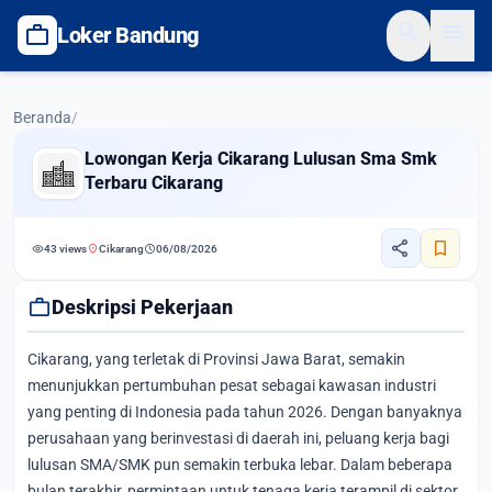
search
menu
work
Loker Bandung
Beranda
/
Lowongan Kerja Cikarang Lulusan Sma Smk
Terbaru Cikarang
share
bookmark
visibility
location_on
schedule
43 views
Cikarang
06/08/2026
work
Deskripsi Pekerjaan
Cikarang, yang terletak di Provinsi Jawa Barat, semakin
menunjukkan pertumbuhan pesat sebagai kawasan industri
yang penting di Indonesia pada tahun 2026. Dengan banyaknya
perusahaan yang berinvestasi di daerah ini, peluang kerja bagi
lulusan SMA/SMK pun semakin terbuka lebar. Dalam beberapa
bulan terakhir, permintaan untuk tenaga kerja terampil di sektor