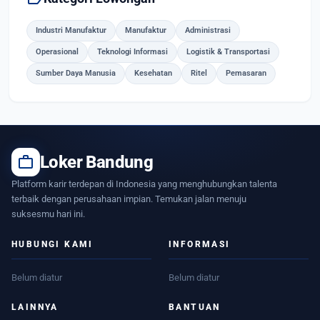
Industri Manufaktur
Manufaktur
Administrasi
Operasional
Teknologi Informasi
Logistik & Transportasi
Sumber Daya Manusia
Kesehatan
Ritel
Pemasaran
work
Loker Bandung
Platform karir terdepan di Indonesia yang menghubungkan talenta
terbaik dengan perusahaan impian. Temukan jalan menuju
suksesmu hari ini.
HUBUNGI KAMI
INFORMASI
Belum diatur
Belum diatur
LAINNYA
BANTUAN