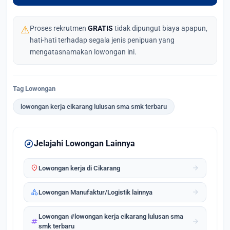
⚠
Proses rekrutmen
GRATIS
tidak dipungut biaya apapun,
hati-hati terhadap segala jenis penipuan yang
mengatasnamakan lowongan ini.
Tag Lowongan
lowongan kerja cikarang lulusan sma smk terbaru
explore
Jelajahi Lowongan Lainnya
location_on
arrow_forward
Lowongan kerja di Cikarang
category
arrow_forward
Lowongan Manufaktur/Logistik lainnya
Lowongan #lowongan kerja cikarang lulusan sma
tag
arrow_forward
smk terbaru