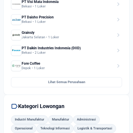
PT Visi Mata Indonesia
chevron_right
Bekasi • 1 Loker
PT Daisho Precision
chevron_right
Bekasi • 1 Loker
Grainsly
chevron_right
Jakarta Selatan • 1 Loker
PT Daikin Industries Indonesia (DIID)
chevron_right
Bekasi • 2 Loker
Fore Coffee
chevron_right
Depok • 1 Loker
Lihat Semua Perusahaan
label
Kategori Lowongan
Industri Manufaktur
Manufaktur
Administrasi
Operasional
Teknologi Informasi
Logistik & Transportasi