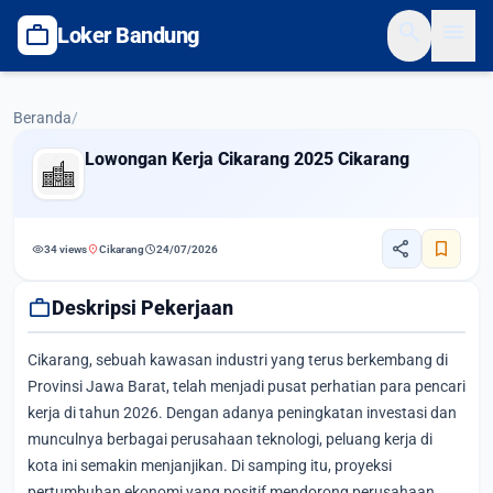
search
menu
work
Loker Bandung
Beranda
/
Lowongan Kerja Cikarang 2025 Cikarang
share
bookmark
visibility
location_on
schedule
34 views
Cikarang
24/07/2026
work
Deskripsi Pekerjaan
Cikarang, sebuah kawasan industri yang terus berkembang di
Provinsi Jawa Barat, telah menjadi pusat perhatian para pencari
kerja di tahun 2026. Dengan adanya peningkatan investasi dan
munculnya berbagai perusahaan teknologi, peluang kerja di
kota ini semakin menjanjikan. Di samping itu, proyeksi
pertumbuhan ekonomi yang positif mendorong perusahaan