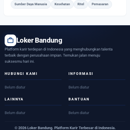
Sumber Daya Manusia
Kesehatan
Ritel
Pemasaran
work
Loker Bandung
Platform karir terdepan di Indonesia yang menghubungkan talenta
terbaik dengan perusahaan impian. Temukan jalan menuju
suksesmu hari ini.
HUBUNGI KAMI
INFORMASI
Belum diatur
Belum diatur
LAINNYA
BANTUAN
Belum diatur
Belum diatur
© 2026 Loker Bandung. Platform Karir Terbesar di Indonesia.