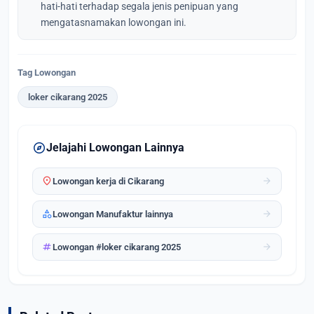
hati-hati terhadap segala jenis penipuan yang
mengatasnamakan lowongan ini.
Tag Lowongan
loker cikarang 2025
explore
Jelajahi Lowongan Lainnya
location_on
arrow_forward
Lowongan kerja di Cikarang
category
arrow_forward
Lowongan Manufaktur lainnya
tag
arrow_forward
Lowongan #loker cikarang 2025