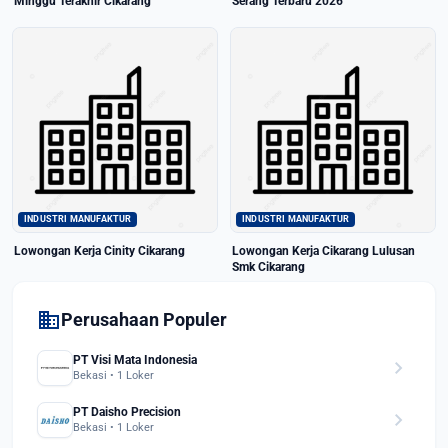
Minggu Terakhir Cikarang
Serang Terbaru 2026
INDUSTRI MANUFAKTUR
INDUSTRI MANUFAKTUR
Lowongan Kerja Cinity Cikarang
Lowongan Kerja Cikarang Lulusan
Smk Cikarang
domain
Perusahaan Populer
PT Visi Mata Indonesia
chevron_right
Bekasi • 1 Loker
PT Daisho Precision
chevron_right
Bekasi • 1 Loker