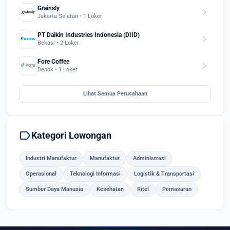
Grainsly
chevron_right
Jakarta Selatan • 1 Loker
PT Daikin Industries Indonesia (DIID)
chevron_right
Bekasi • 2 Loker
Fore Coffee
chevron_right
Depok • 1 Loker
Lihat Semua Perusahaan
label
Kategori Lowongan
Industri Manufaktur
Manufaktur
Administrasi
Operasional
Teknologi Informasi
Logistik & Transportasi
Sumber Daya Manusia
Kesehatan
Ritel
Pemasaran