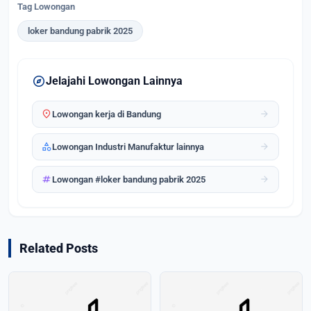
Tag Lowongan
loker bandung pabrik 2025
explore
Jelajahi Lowongan Lainnya
location_on
arrow_forward
Lowongan kerja di Bandung
category
arrow_forward
Lowongan Industri Manufaktur lainnya
tag
arrow_forward
Lowongan #loker bandung pabrik 2025
Related Posts