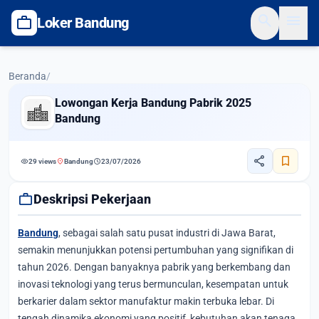
search
menu
work
Loker Bandung
Beranda
/
Lowongan Kerja Bandung Pabrik 2025
Bandung
share
bookmark
visibility
location_on
schedule
29 views
Bandung
23/07/2026
work
Deskripsi Pekerjaan
Bandung
, sebagai salah satu pusat industri di Jawa Barat,
semakin menunjukkan potensi pertumbuhan yang signifikan di
tahun 2026. Dengan banyaknya pabrik yang berkembang dan
inovasi teknologi yang terus bermunculan, kesempatan untuk
berkarier dalam sektor manufaktur makin terbuka lebar. Di
tengah dinamika ekonomi yang positif, kebutuhan akan tenaga