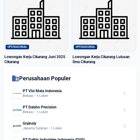
OPERASIONAL
OPERASIONAL
Lowongan Kerja Cikarang Juni 2025
Lowongan Kerja Cikarang Lulusan
Cikarang
Sma Cikarang
domain
Perusahaan Populer
PT Visi Mata Indonesia
chevron_right
Bekasi • 1 Loker
PT Daisho Precision
chevron_right
Bekasi • 1 Loker
Grainsly
chevron_right
Jakarta Selatan • 1 Loker
PT Daikin Industries Indonesia (DIID)