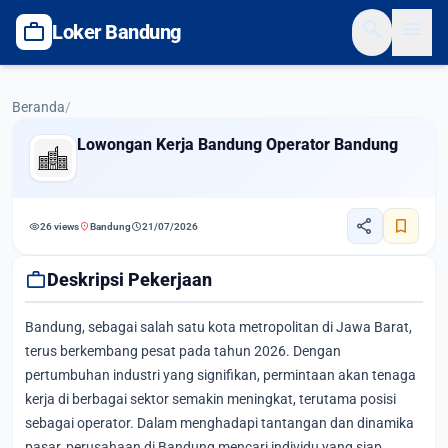
search
menu
work
Loker Bandung
Beranda
/
Lowongan Kerja Bandung Operator Bandung
share
bookmark
visibility
location_on
schedule
26 views
Bandung
21/07/2026
work
Deskripsi Pekerjaan
Bandung, sebagai salah satu kota metropolitan di Jawa Barat,
terus berkembang pesat pada tahun 2026. Dengan
pertumbuhan industri yang signifikan, permintaan akan tenaga
kerja di berbagai sektor semakin meningkat, terutama posisi
sebagai operator. Dalam menghadapi tantangan dan dinamika
pasar, perusahaan di Bandung mencari individu yang siap