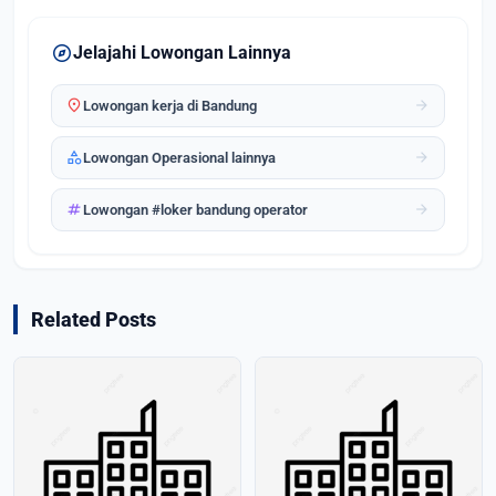
explore
Jelajahi Lowongan Lainnya
location_on
arrow_forward
Lowongan kerja di Bandung
category
arrow_forward
Lowongan Operasional lainnya
tag
arrow_forward
Lowongan #loker bandung operator
Related Posts