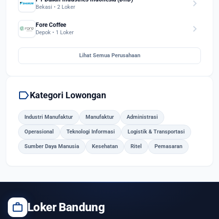
chevron_right
Bekasi • 2 Loker
Fore Coffee
chevron_right
Depok • 1 Loker
Lihat Semua Perusahaan
label
Kategori Lowongan
Industri Manufaktur
Manufaktur
Administrasi
Operasional
Teknologi Informasi
Logistik & Transportasi
Sumber Daya Manusia
Kesehatan
Ritel
Pemasaran
work
Loker Bandung