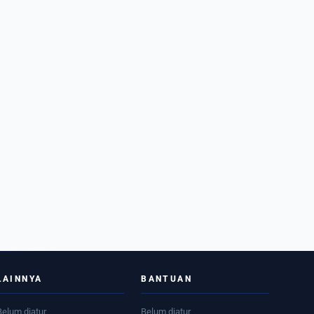
LAINNYA
BANTUAN
Belum diatur
Belum diatur