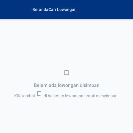
Beranda
Cari Lowongan
bookmark_border
Belum ada lowongan disimpan
bookmark
Klik tombol
di halaman lowongan untuk menyimpan.