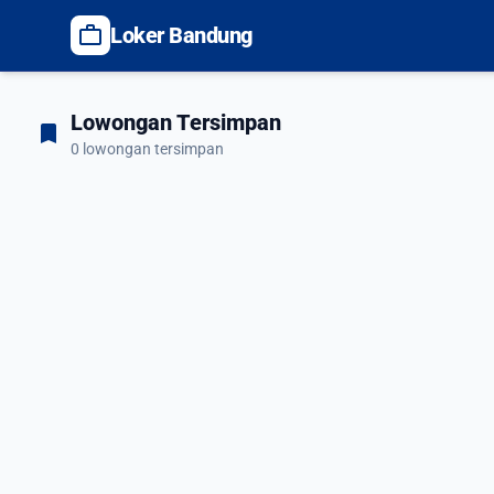
work
Loker Bandung
Lowongan Tersimpan
bookmark
0 lowongan tersimpan